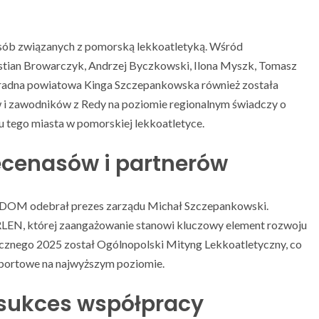
 osób związanych z pomorską lekkoatletyką. Wśród
astian Browarczyk, Andrzej Byczkowski, Ilona Myszk, Tomasz
a radna powiatowa Kinga Szczepankowska również została
w i zawodników z Redy na poziomie regionalnym świadczy o
u tego miasta w pomorskiej lekkoatletyce.
cenasów i partnerów
S DOM odebrał prezes zarządu Michał Szczepankowski.
RLEN, której zaangażowanie stanowi kluczowy element rozwoju
ycznego 2025 został Ogólnopolski Mityng Lekkoatletyczny, co
sportowe na najwyższym poziomie.
 sukces współpracy