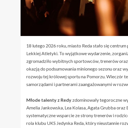
18 lutego 2026 roku, miasto Reda stało się centru
Lekkiej Atletyki. To wyjątkowe wydarzenie, zorga
zgromadziło wybitnych sportowców, trenerów oraz 
okazją do podsumowania minionego sezonu oraz wyr
rozwoju tej królowej sportu na Pomorzu. Wieczór t
samorządami i partnerami zaangażowanymi w rozwój
Młode talenty z Redy
zdominowały tegoroczne wyr
Amelia Jankowska, Lea Kolasa, Agata Grubba oraz Em
systematyczne wsparcie ze strony trenerów i rodzic
rola klubu UKS Jedynka Reda, który nieustannie ro