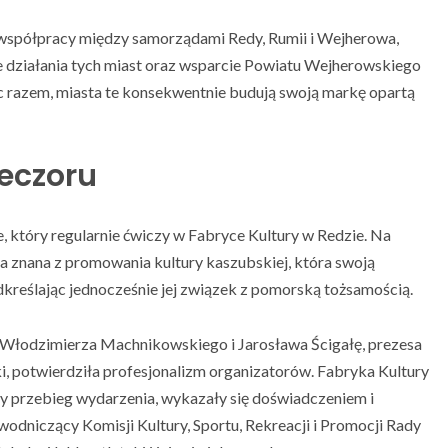
 współpracy między samorządami Redy, Rumii i Wejherowa,
 działania tych miast oraz wsparcie Powiatu Wejherowskiego
ąc razem, miasta te konsekwentnie budują swoją markę opartą
eczoru
 który regularnie ćwiczy w Fabryce Kultury w Redzie. Na
a znana z promowania kultury kaszubskiej, która swoją
dkreślając jednocześnie jej związek z pomorską tożsamością.
 Włodzimierza Machnikowskiego i Jarosława Ścigałę, prezesa
 potwierdziła profesjonalizm organizatorów. Fabryka Kultury
y przebieg wydarzenia, wykazały się doświadczeniem i
odniczący Komisji Kultury, Sportu, Rekreacji i Promocji Rady