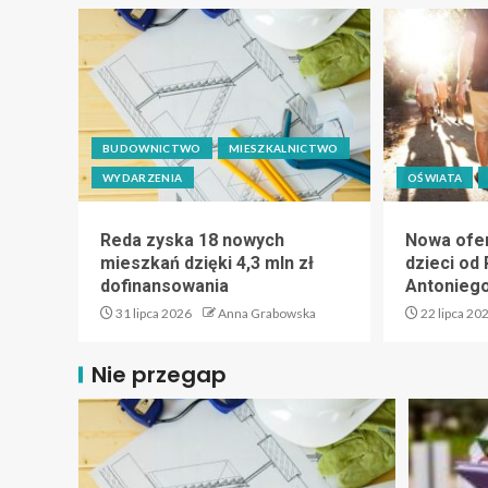
BUDOWNICTWO
MIESZKALNICTWO
WYDARZENIA
OŚWIATA
Reda zyska 18 nowych
Nowa ofer
mieszkań dzięki 4,3 mln zł
dzieci od 
dofinansowania
Antoniego
31 lipca 2026
Anna Grabowska
22 lipca 20
Nie przegap