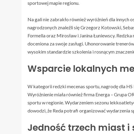
sportowej mapie regionu.
Na gali nie zabrakło również wyróżnień dla innych
nagrodzonych znaleźli się Grzegorz Kotowski, Seb
Formella oraz Mirosław i Janina Łuniewscy. Redzk
doceniona za swoje zasługi. Uhonorowanie treneró
wysokim standardzie szkolenia i rosnącym znaczeni
Wsparcie lokalnych me
W kategorii redzki mecenas sportu, nagrodę dla H
Wyróżnienie miała również firma Energa – Grupa O
sportu w regionie. Wydarzeniem sezonu lekkoatlet
dowodzi, że Reda potrafi organizować wydarzenia 
Jedność trzech miast i