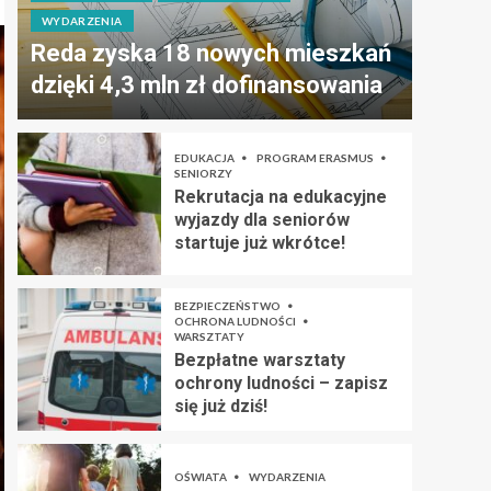
WYDARZENIA
Reda zyska 18 nowych mieszkań
dzięki 4,3 mln zł dofinansowania
EDUKACJA
PROGRAM ERASMUS
SENIORZY
Rekrutacja na edukacyjne
wyjazdy dla seniorów
startuje już wkrótce!
BEZPIECZEŃSTWO
OCHRONA LUDNOŚCI
WARSZTATY
Bezpłatne warsztaty
ochrony ludności – zapisz
się już dziś!
OŚWIATA
WYDARZENIA