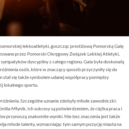
m pomorskiej lekkoatletyki, goszcząc prestiżową Pomorską Galę
nizowane przez Pomorski Okręgowy Związek Lekkiej Atletyki,
sympatyków dyscypliny z całego regionu. Gala była doskonałą
óżnienia osób, które w znaczący sposób przyczyniły się do
en stał się także symbolem udanej współpracy pomiędzy
 lokalnego sportu.
óżnienia. Szczególne uznanie zdobyły młode zawodniczki:
ilia Młynik. Ich sukcesy są potwierdzeniem, że ciężka praca i
ów przynoszą znakomite wyniki. Nie bez znaczenia jest także
zwija młode talenty, wzmacniając tym samym pozycję miasta na