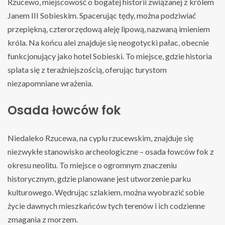
Rzucewo, miejscowość o bogatej historii związanej z królem
Janem III Sobieskim. Spacerując tędy, można podziwiać
przepiękną, czterorzędową aleję lipową, nazwaną imieniem
króla. Na końcu alei znajduje się neogotycki pałac, obecnie
funkcjonujący jako hotel Sobieski. To miejsce, gdzie historia
splata się z teraźniejszością, oferując turystom
niezapomniane wrażenia.
Osada łowców fok
Niedaleko Rzucewa, na cyplu rzucewskim, znajduje się
niezwykłe stanowisko archeologiczne – osada łowców fok z
okresu neolitu. To miejsce o ogromnym znaczeniu
historycznym, gdzie planowane jest utworzenie parku
kulturowego. Wędrując szlakiem, można wyobrazić sobie
życie dawnych mieszkańców tych terenów i ich codzienne
zmagania z morzem.