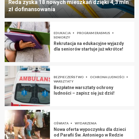
Reda zyska 18 nowych mieszkań dzięki 4,3 mln
zł dofinansowania
EDUKACJA
PROGRAM ERASMUS
SENIORZY
Rekrutacja na edukacyjne wyjazdy
dla seniorów startuje już wkrótce!
BEZPIECZEŃSTWO
OCHRONA LUDNOŚCI
WARSZTATY
Bezpłatne warsztaty ochrony
ludności – zapisz się już dziś!
OŚWIATA
WYDARZENIA
Nowa oferta wypoczynku dla dzieci
od Parafii Św. Antoniego w Redzie