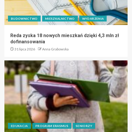
BUDOWNICTWO
MIESZKALNICTWO
WYDARZENIA
Reda zyska 18 nowych mieszkań dzięki 4,3 mln zł
dofinansowania
31 lipca 2026
Anna Grabowska
EDUKACJA
PROGRAM ERASMUS
SENIORZY