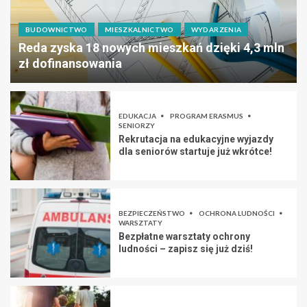
BUDOWNICTWO
MIESZKALNICTWO
WYDARZENIA
Reda zyska 18 nowych mieszkań dzięki 4,3 mln
zł dofinansowania
EDUKACJA
PROGRAM ERASMUS
SENIORZY
Rekrutacja na edukacyjne wyjazdy
dla seniorów startuje już wkrótce!
BEZPIECZEŃSTWO
OCHRONA LUDNOŚCI
WARSZTATY
Bezpłatne warsztaty ochrony
ludności – zapisz się już dziś!