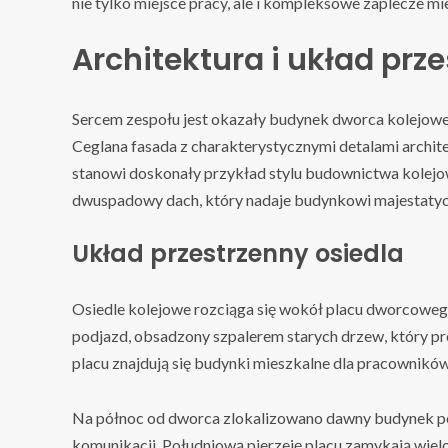
nie tylko miejsce pracy, ale i kompleksowe zaplecze mi
Architektura i układ prz
Sercem zespołu jest okazały budynek dworca kolejoweg
Ceglana fasada z charakterystycznymi detalami archit
stanowi doskonały przykład stylu budownictwa kolej
dwuspadowy dach, który nadaje budynkowi majestatyc
Układ przestrzenny osiedla
Osiedle kolejowe rozciąga się wokół placu dworcowego
podjazd, obsadzony szpalerem starych drzew, który p
placu znajdują się budynki mieszkalne dla pracowników
Na północ od dworca zlokalizowano dawny budynek pocz
komunikacji. Południową pierzeję placu zamykają wielo