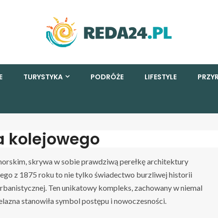
E
TURYSTYKA
PODRÓŻE
LIFESTYLE
PRZY
a kolejowego
orskim, skrywa w sobie prawdziwą perełkę architektury
ego z 1875 roku to nie tylko świadectwo burzliwej historii
i urbanistycznej. Ten unikatowy kompleks, zachowany w niemal
 żelazna stanowiła symbol postępu i nowoczesności.