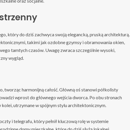
eszkalne oraz socjalne.
estrzenny
o, który do dziś zachwyca swoją elegancką, pruską architekturą.
ektonicznymi, takimi jak ozdobne gzymsy i obramowania okien,
owego tamtych czasów. Uwagę zwraca szczególnie wysoki,
zny wygląd.
, tworząc harmonijną całość. Główną oś stanowi półkolisty
rowadzi wprost do głównego wejścia dworca. Po obu stronach
 kolei, utrzymane w spójnym stylu architektonicznym.
ty i telegrafu, który pełnił kluczową rolę w systemie
rodzinne domy mieszkalne, które do dziś służą lokalnej