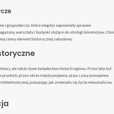
rcze
zne i gospodarcze, które niegdyś zapewniały sprawne
magazyny, warsztaty i budynki służące do obsługi lokomotyw. Cho
owią cenny element historycznej zabudowy.
storyczne
tury, ale także żywe świadectwo historii regionu. Przez lata był
 pruskich, przez okres międzywojenny, aż po czasy powojenne.
architektonicznej, pokazując jak zmieniało się życie mieszkańców
cja