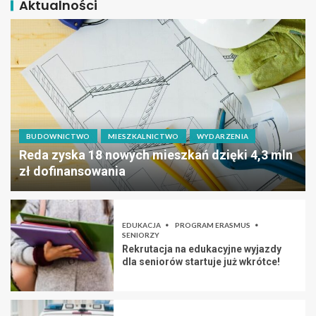
Aktualności
BUDOWNICTWO
MIESZKALNICTWO
WYDARZENIA
Reda zyska 18 nowych mieszkań dzięki 4,3 mln
zł dofinansowania
EDUKACJA
PROGRAM ERASMUS
SENIORZY
Rekrutacja na edukacyjne wyjazdy
dla seniorów startuje już wkrótce!