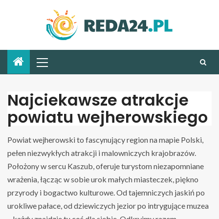
Najciekawsze atrakcje
powiatu wejherowskiego
Powiat wejherowski to fascynujący region na mapie Polski,
pełen niezwykłych atrakcji i malowniczych krajobrazów.
Położony w sercu Kaszub, oferuje turystom niezapomniane
wrażenia, łącząc w sobie urok małych miasteczek, piękno
przyrody i bogactwo kulturowe. Od tajemniczych jaskiń po
urokliwe pałace, od dziewiczych jezior po intrygujące muzea
– każdy znajdzie tu coś dla siebie. Odkryjmy razem