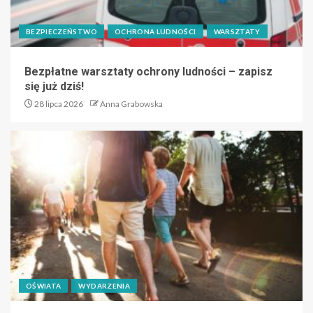
BEZPIECZEŃSTWO
OCHRONA LUDNOŚCI
WARSZTATY
Bezpłatne warsztaty ochrony ludności – zapisz
się już dziś!
28 lipca 2026
Anna Grabowska
OŚWIATA
WYDARZENIA