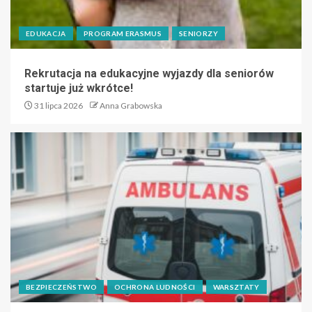
EDUKACJA
PROGRAM ERASMUS
SENIORZY
Rekrutacja na edukacyjne wyjazdy dla seniorów
startuje już wkrótce!
31 lipca 2026
Anna Grabowska
BEZPIECZEŃSTWO
OCHRONA LUDNOŚCI
WARSZTATY