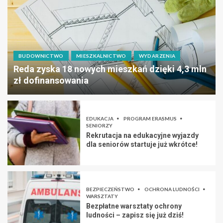
BUDOWNICTWO
MIESZKALNICTWO
WYDARZENIA
Reda zyska 18 nowych mieszkań dzięki 4,3 mln
zł dofinansowania
EDUKACJA
PROGRAM ERASMUS
SENIORZY
Rekrutacja na edukacyjne wyjazdy
dla seniorów startuje już wkrótce!
BEZPIECZEŃSTWO
OCHRONA LUDNOŚCI
WARSZTATY
Bezpłatne warsztaty ochrony
ludności – zapisz się już dziś!