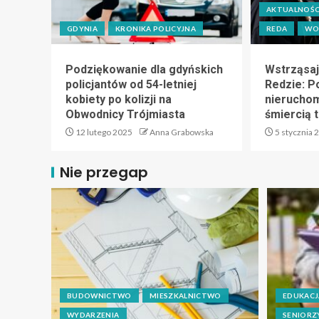
AKTUALNOŚC
GDYNIA
KRONIKA POLICYJNA
REDA
WO
Podziękowanie dla gdyńskich
Wstrząsaj
policjantów od 54-letniej
Redzie: P
kobiety po kolizji na
nierucho
Obwodnicy Trójmiasta
śmiercią 
12 lutego 2025
Anna Grabowska
5 stycznia 
Nie przegap
BUDOWNICTWO
MIESZKALNICTWO
EDUKACJ
WYDARZENIA
SENIORZ