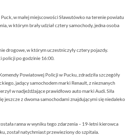
 Puck, w małej miejscowości Sławutówko na terenie powiatu
enia, w którym brały udział cztery samochody, jedna osoba
ie drogowe, w którym uczestniczyły cztery pojazdy.
 policji po godzinie 16:00.
Komendy Powiatowej Policji w Pucku, zdradziła szczegóły
ckiego, jadący samochodem marki Renault, z nieznanych
derzył w nadjeżdżające prawidłowo auto marki Audi. Siła
 się jeszcze z dwoma samochodami znajdującymi się niedaleko
ostała ranna w wyniku tego zdarzenia – 19-letni kierowca
, został natychmiast przewieziony do szpitala.