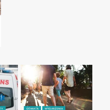
TY
OŚWIATA
WYDARZENIA