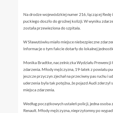
Na drodze wojewódzkiej numer 216, łączącej Redę i
puckiego doszło do groźnej kolizji. W wyniku zdarz
została przewieziona do szpitala.
W Sławutówku miało miejsce niebezpieczne zdarzen
Informacje o tym fakcie dotarły do lokalnej jednostki
Monika Bradtke, naczelniczka Wydziału Prewencji 
zdarzenia. Młody mężczyzna, 19-latek z powiatu pu
jeszcze przyczyn zjechał na przeciwny pas ruchu i u
uderzenia była tak potężna, że pojazd Audi zderzył
miejsca zdarzenia.
Według początkowych ustaleń policji, jedna osoba z
Renault. Młody mężczyzna, nieprzytomny po wypadku