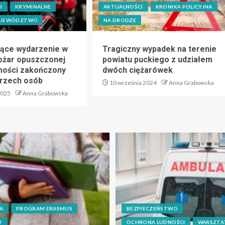
I
KRYMINALNE
AKTUALNOŚCI
KRONIKA POLICYJNA
JEWÓDZTWO
NA DRODZE
ące wydarzenie w
Tragiczny wypadek na terenie
ożar opuszczonej
powiatu puckiego z udziałem
mości zakończony
dwóch ciężarówek
trzech osób
10 września 2024
Anna Grabowska
2025
Anna Grabowska
A
PROGRAM ERASMUS
BEZPIECZEŃSTWO
Y
OCHRONA LUDNOŚCI
WARSZTA