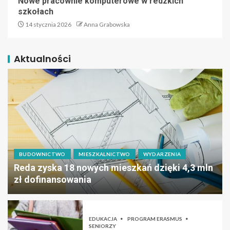
Nowe pracownie komputerowe w redzkich
szkołach
14 stycznia 2026
Anna Grabowska
Aktualności
BUDOWNICTWO
MIESZKALNICTWO
WYDARZENIA
Reda zyska 18 nowych mieszkań dzięki 4,3 mln
zł dofinansowania
EDUKACJA
PROGRAM ERASMUS
SENIORZY