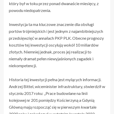
który był w toku przez ponad dwanaście miesięcy, z
powodu niedopatrzenia.
Inwestycja ta ma kluczowe znaczenie dla obsługi
portów trójmiejskich i jest jednym z najambitniejszych
przedsięwzięć w annałach PKP PLK. Obecne prognozy
kosztów tej inwestycji oscylują wokół 10 miliardów
złotych. Niemniej jednak, proces jej realizacji to
niemały dramat pełen niewyjaśnionych zagadek i
niekompetencji.
Historia tej inwestycji pełna jest mylących informacji.
Andrzej Bittel, wiceminister infrastruktury, stwierdził w
styczniu 2017 roku: „Prace budowlane na linii
kolejowej nr 201 pomiędzy Kościerzyną a Gdynią
Główną mają rozpocząć się w pierwszym kwartale
2020 roku i zakończyć w ostatnim kwartale 2022