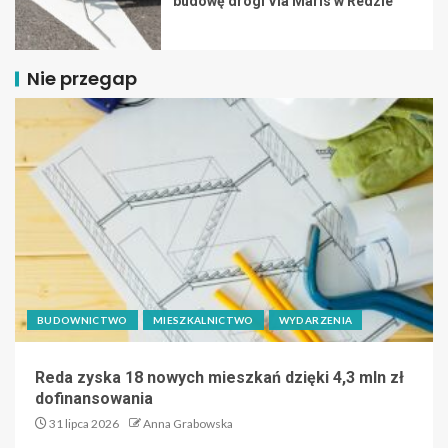
budowę drogi Via Maris w Redzie
Nie przegap
BUDOWNICTWO
MIESZKALNICTWO
WYDARZENIA
Reda zyska 18 nowych mieszkań dzięki 4,3 mln zł
dofinansowania
31 lipca 2026
Anna Grabowska