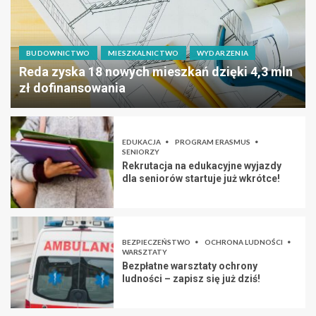
BUDOWNICTWO
MIESZKALNICTWO
WYDARZENIA
Reda zyska 18 nowych mieszkań dzięki 4,3 mln
zł dofinansowania
EDUKACJA
PROGRAM ERASMUS
SENIORZY
Rekrutacja na edukacyjne wyjazdy
dla seniorów startuje już wkrótce!
BEZPIECZEŃSTWO
OCHRONA LUDNOŚCI
WARSZTATY
Bezpłatne warsztaty ochrony
ludności – zapisz się już dziś!