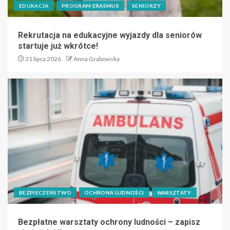
EDUKACJA
PROGRAM ERASMUS
SENIORZY
Rekrutacja na edukacyjne wyjazdy dla seniorów
startuje już wkrótce!
31 lipca 2026
Anna Grabowska
BEZPIECZEŃSTWO
OCHRONA LUDNOŚCI
WARSZTATY
Bezpłatne warsztaty ochrony ludności – zapisz