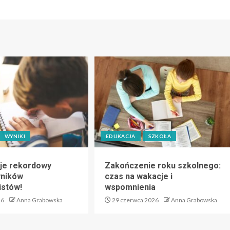
WYNIKI
EDUKACJA
SZKOŁA
je rekordowy
Zakończenie roku szkolnego:
yników
czas na wakacje i
istów!
wspomnienia
26
Anna Grabowska
29 czerwca 2026
Anna Grabowska