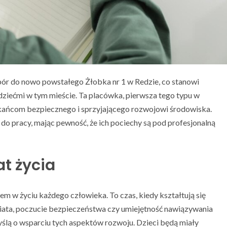
bór do nowo powstałego Żłobka nr 1 w Redzie, co stanowi
dziećmi w tym mieście. Ta placówka, pierwsza tego typu w
kańcom bezpiecznego i sprzyjającego rozwojowi środowiska.
do pracy, mając pewność, że ich pociechy są pod profesjonalną
at życia
m w życiu każdego człowieka. To czas, kiedy kształtują się
iata, poczucie bezpieczeństwa czy umiejętność nawiązywania
yślą o wsparciu tych aspektów rozwoju. Dzieci będą miały