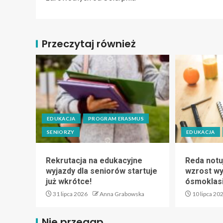
Przeczytaj również
EDUKACJA
PROGRAM ERASMUS
SENIORZY
EDUKACJA
Rekrutacja na edukacyjne
Reda notu
wyjazdy dla seniorów startuje
wzrost w
już wkrótce!
ósmoklas
31 lipca 2026
Anna Grabowska
10 lipca 20
Nie przegap