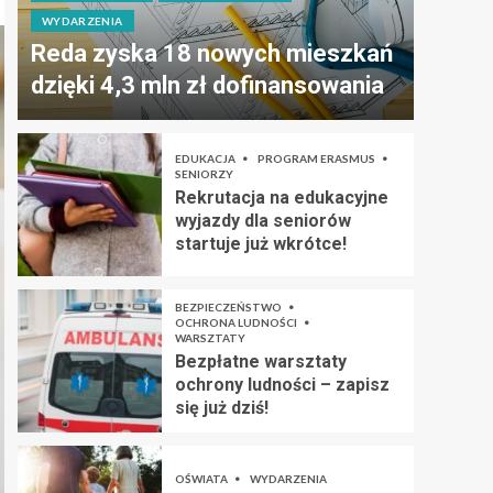
WYDARZENIA
Reda zyska 18 nowych mieszkań
dzięki 4,3 mln zł dofinansowania
EDUKACJA
PROGRAM ERASMUS
SENIORZY
Rekrutacja na edukacyjne
wyjazdy dla seniorów
startuje już wkrótce!
BEZPIECZEŃSTWO
OCHRONA LUDNOŚCI
WARSZTATY
Bezpłatne warsztaty
ochrony ludności – zapisz
się już dziś!
OŚWIATA
WYDARZENIA