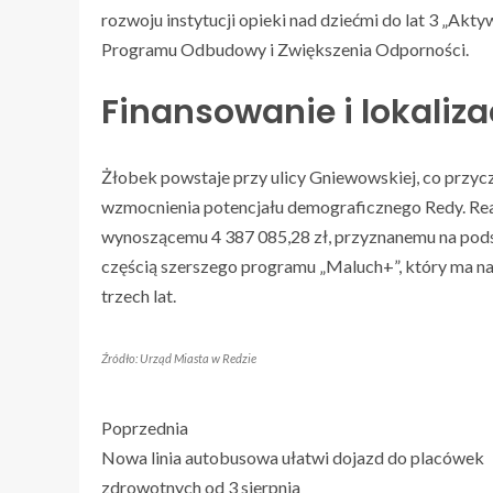
rozwoju instytucji opieki nad dziećmi do lat 3 „A
Programu Odbudowy i Zwiększenia Odporności.
Finansowanie i lokaliza
Żłobek powstaje przy ulicy Gniewowskiej, co przyc
wzmocnienia potencjału demograficznego Redy. Rea
wynoszącemu 4 387 085,28 zł, przyznanemu na pod
częścią szerszego programu „Maluch+”, który ma na 
trzech lat.
Źródło: Urząd Miasta w Redzie
Poprzednia
Nowa linia autobusowa ułatwi dojazd do placówek
zdrowotnych od 3 sierpnia