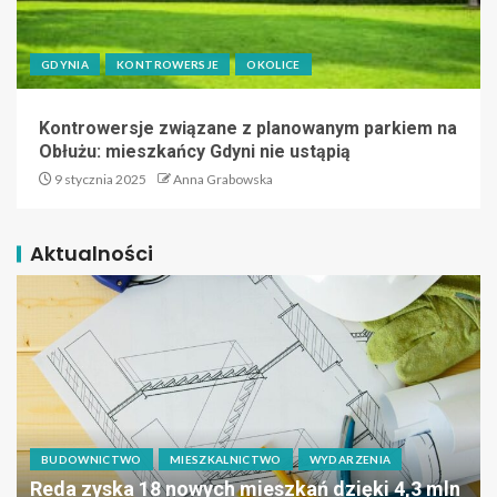
GDYNIA
KONTROWERSJE
OKOLICE
Kontrowersje związane z planowanym parkiem na
Obłużu: mieszkańcy Gdyni nie ustąpią
9 stycznia 2025
Anna Grabowska
Aktualności
BUDOWNICTWO
MIESZKALNICTWO
WYDARZENIA
Reda zyska 18 nowych mieszkań dzięki 4,3 mln