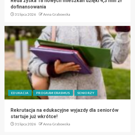
Reda zyska 18 nowych mieszkań dzięki 4,3 mln zł
dofinansowania
31 lipca 2026
Anna Grabowska
EDUKACJA
PROGRAM ERASMUS
SENIORZY
Rekrutacja na edukacyjne wyjazdy dla seniorów
startuje już wkrótce!
31 lipca 2026
Anna Grabowska