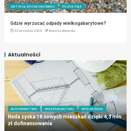
ARTYKUŁ SPONSOROWANY
POZOSTAŁE
Gdzie wyrzucać odpady wielkogabarytowe?
23 września 2024
Anna Grabowska
Aktualności
BUDOWNICTWO
MIESZKALNICTWO
WYDARZENIA
Reda zyska 18 nowych mieszkań dzięki 4,3 mln
zł dofinansowania