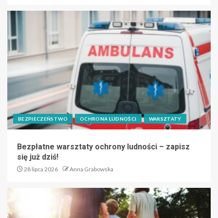
BEZPIECZEŃSTWO
OCHRONA LUDNOŚCI
WARSZTATY
Bezpłatne warsztaty ochrony ludności – zapisz
się już dziś!
28 lipca 2026
Anna Grabowska