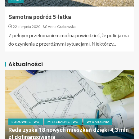
Samotna podróż 5-latka
22 sierpnia 2020
Anna Grabowska
Z pełnym przekonaniem można powiedzieć, że policja ma
do czynienia z przeróżnymi sytuacjami. Niektórzy...
Aktualności
BUDOWNICTWO
MIESZKALNICTWO
WYDARZENIA
Reda zyska 18 nowych mieszkań dzięki 4,3 mln
zł dofinansowania