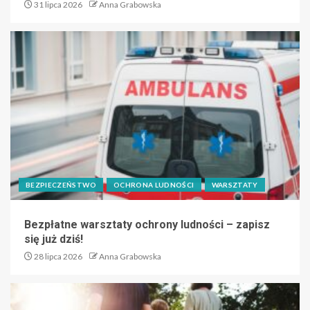
31 lipca 2026
Anna Grabowska
BEZPIECZEŃSTWO
OCHRONA LUDNOŚCI
WARSZTATY
Bezpłatne warsztaty ochrony ludności – zapisz
się już dziś!
28 lipca 2026
Anna Grabowska