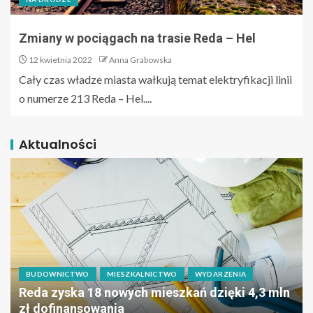
Zmiany w pociągach na trasie Reda – Hel
12 kwietnia 2022
Anna Grabowska
Cały czas władze miasta wałkują temat elektryfikacji linii
o numerze 213 Reda – Hel....
Aktualności
BUDOWNICTWO
MIESZKALNICTWO
WYDARZENIA
Reda zyska 18 nowych mieszkań dzięki 4,3 mln
zł dofinansowania