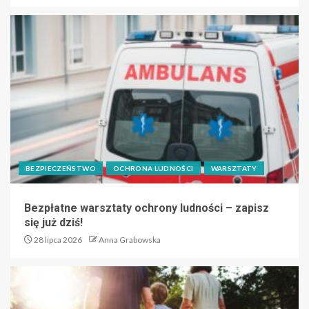
BEZPIECZEŃSTWO
OCHRONA LUDNOŚCI
WARSZTATY
Bezpłatne warsztaty ochrony ludności – zapisz
się już dziś!
28 lipca 2026
Anna Grabowska