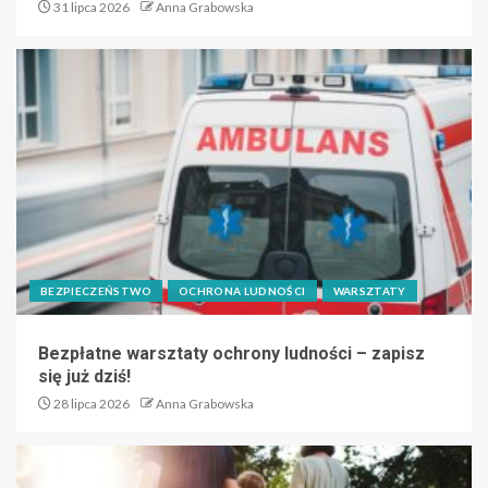
31 lipca 2026
Anna Grabowska
BEZPIECZEŃSTWO
OCHRONA LUDNOŚCI
WARSZTATY
Bezpłatne warsztaty ochrony ludności – zapisz
się już dziś!
28 lipca 2026
Anna Grabowska