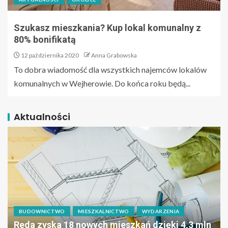
Szukasz mieszkania? Kup lokal komunalny z
80% bonifikatą
12 października 2020
Anna Grabowska
To dobra wiadomość dla wszystkich najemców lokalów
komunalnych w Wejherowie. Do końca roku będą...
Aktualności
BUDOWNICTWO
MIESZKALNICTWO
WYDARZENIA
Reda zyska 18 nowych mieszkań dzięki 4,3 mln