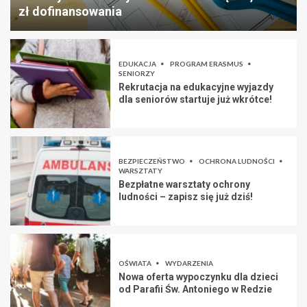
zł dofinansowania
EDUKACJA
PROGRAM ERASMUS
SENIORZY
Rekrutacja na edukacyjne wyjazdy
dla seniorów startuje już wkrótce!
BEZPIECZEŃSTWO
OCHRONA LUDNOŚCI
WARSZTATY
Bezpłatne warsztaty ochrony
ludności – zapisz się już dziś!
OŚWIATA
WYDARZENIA
Nowa oferta wypoczynku dla dzieci
od Parafii Św. Antoniego w Redzie