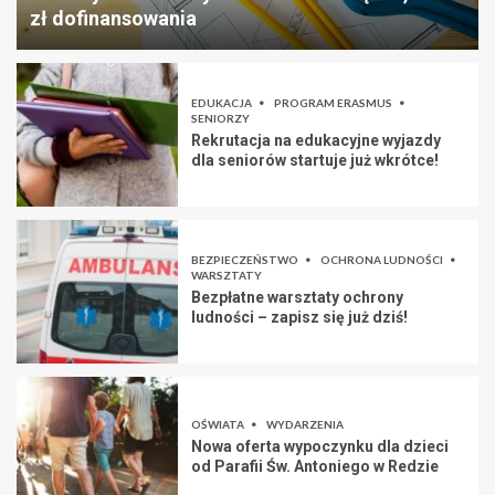
zł dofinansowania
EDUKACJA
PROGRAM ERASMUS
SENIORZY
Rekrutacja na edukacyjne wyjazdy
dla seniorów startuje już wkrótce!
BEZPIECZEŃSTWO
OCHRONA LUDNOŚCI
WARSZTATY
Bezpłatne warsztaty ochrony
ludności – zapisz się już dziś!
OŚWIATA
WYDARZENIA
Nowa oferta wypoczynku dla dzieci
od Parafii Św. Antoniego w Redzie