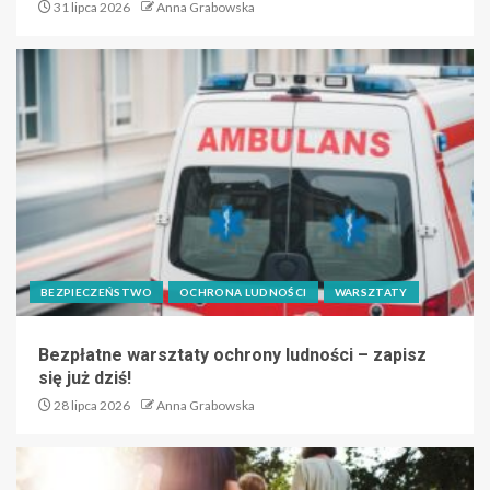
31 lipca 2026
Anna Grabowska
BEZPIECZEŃSTWO
OCHRONA LUDNOŚCI
WARSZTATY
Bezpłatne warsztaty ochrony ludności – zapisz
się już dziś!
28 lipca 2026
Anna Grabowska