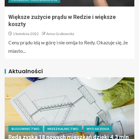
Większe zużycie prądu w Redzie i większe
koszty
1 kwietnia 2022
Anna Grabowska
Ceny prądu idą w górę i nie omija to Redy. Okazuje się, że
miasto...
Aktualności
BUDOWNICTWO
MIESZKALNICTWO
WYDARZENIA
Reda zyska 18 nowych mieszkań dzięki 4,3 mln