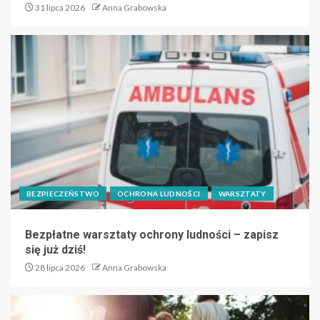
31 lipca 2026
Anna Grabowska
BEZPIECZEŃSTWO
OCHRONA LUDNOŚCI
WARSZTATY
Bezpłatne warsztaty ochrony ludności – zapisz
się już dziś!
28 lipca 2026
Anna Grabowska