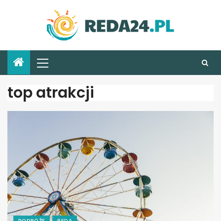
top atrakcji
PODRÓŻE
REDA