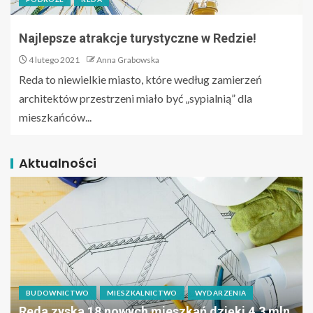
Najlepsze atrakcje turystyczne w Redzie!
4 lutego 2021
Anna Grabowska
Reda to niewielkie miasto, które według zamierzeń
architektów przestrzeni miało być „sypialnią” dla
mieszkańców...
Aktualności
BUDOWNICTWO
MIESZKALNICTWO
WYDARZENIA
Reda zyska 18 nowych mieszkań dzięki 4,3 mln