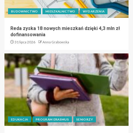
BUDOWNICTWO
MIESZKALNICTWO
WYDARZENIA
Reda zyska 18 nowych mieszkań dzięki 4,3 mln zł
dofinansowania
31 lipca 2026
Anna Grabowska
EDUKACJA
PROGRAM ERASMUS
SENIORZY