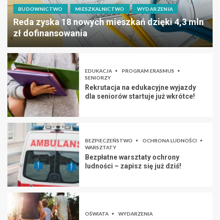
BUDOWNICTWO
MIESZKALNICTWO
WYDARZENIA
Reda zyska 18 nowych mieszkań dzięki 4,3 mln
zł dofinansowania
EDUKACJA
PROGRAM ERASMUS
SENIORZY
Rekrutacja na edukacyjne wyjazdy
dla seniorów startuje już wkrótce!
BEZPIECZEŃSTWO
OCHRONA LUDNOŚCI
WARSZTATY
Bezpłatne warsztaty ochrony
ludności – zapisz się już dziś!
OŚWIATA
WYDARZENIA