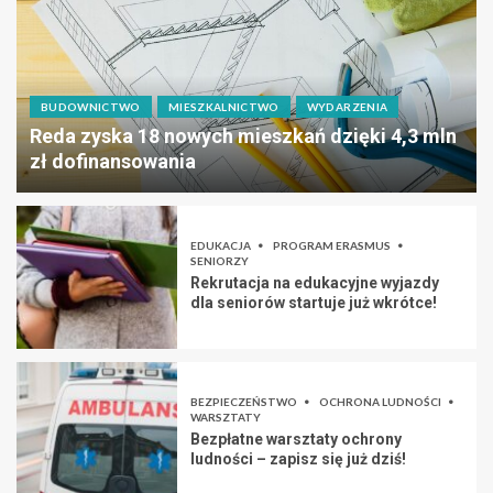
BUDOWNICTWO
MIESZKALNICTWO
WYDARZENIA
Reda zyska 18 nowych mieszkań dzięki 4,3 mln
zł dofinansowania
EDUKACJA
PROGRAM ERASMUS
SENIORZY
Rekrutacja na edukacyjne wyjazdy
dla seniorów startuje już wkrótce!
BEZPIECZEŃSTWO
OCHRONA LUDNOŚCI
WARSZTATY
Bezpłatne warsztaty ochrony
ludności – zapisz się już dziś!