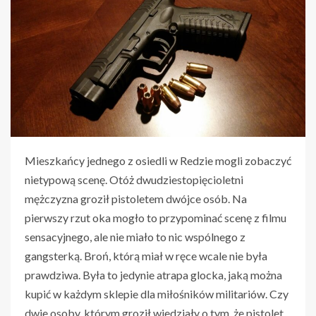
Mieszkańcy jednego z osiedli w Redzie mogli zobaczyć
nietypową scenę. Otóż dwudziestopięcioletni
mężczyzna groził pistoletem dwójce osób. Na
pierwszy rzut oka mogło to przypominać scenę z filmu
sensacyjnego, ale nie miało to nic wspólnego z
gangsterką. Broń, którą miał w ręce wcale nie była
prawdziwa. Była to jedynie atrapa glocka, jaką można
kupić w każdym sklepie dla miłośników militariów. Czy
dwie osoby, którym groził wiedziały o tym, że pistolet