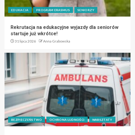
EDUKACJA
PROGRAM ERASMUS
SENIORZY
Rekrutacja na edukacyjne wyjazdy dla seniorów
startuje już wkrótce!
31 lipca 2026
Anna Grabowska
BEZPIECZEŃSTWO
OCHRONA LUDNOŚCI
WARSZTATY