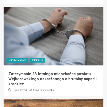
KRYMINALNE
Z KRAJU
Zatrzymanie 28-letniego mieszkańca powiatu
Wejherowskiego oskarżonego o brutalny napad i
kradzież
3 lipca 2024
Anna Grabowska