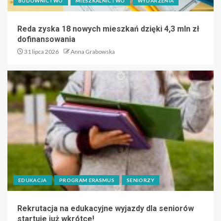
BUDOWNICTWO
MIESZKALNICTWO
WYDARZENIA
Reda zyska 18 nowych mieszkań dzięki 4,3 mln zł
dofinansowania
31 lipca 2026
Anna Grabowska
EDUKACJA
PROGRAM ERASMUS
SENIORZY
Rekrutacja na edukacyjne wyjazdy dla seniorów
startuje już wkrótce!