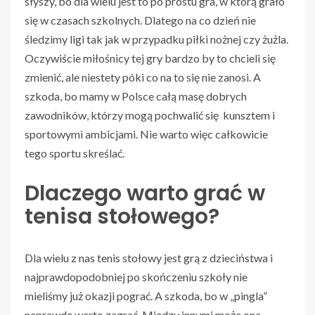
słyszy, bo dla wielu jest to po prostu gra, w którą grało
się w czasach szkolnych. Dlatego na co dzień nie
śledzimy ligi tak jak w przypadku piłki nożnej czy żużla.
Oczywiście miłośnicy tej gry bardzo by to chcieli się
zmienić, ale niestety póki co na to się nie zanosi. A
szkoda, bo mamy w Polsce całą masę dobrych
zawodników, którzy mogą pochwalić się kunsztem i
sportowymi ambicjami. Nie warto więc całkowicie
tego sportu skreślać.
Dlaczego warto grać w
tenisa stołowego?
Dla wielu z nas tenis stołowy jest grą z dzieciństwa i
najprawdopodobniej po skończeniu szkoły nie
mieliśmy już okazji pograć. A szkoda, bo w „pingla”
naprawdę warto zagrać. Między innymi może ona