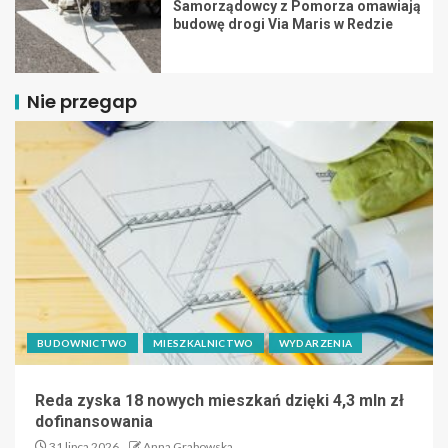
Samorządowcy z Pomorza omawiają
budowę drogi Via Maris w Redzie
Nie przegap
BUDOWNICTWO
MIESZKALNICTWO
WYDARZENIA
Reda zyska 18 nowych mieszkań dzięki 4,3 mln zł
dofinansowania
31 lipca 2026
Anna Grabowska