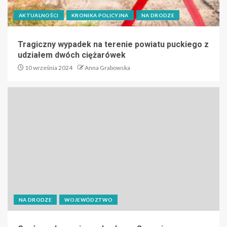
AKTUALNOŚCI
KRONIKA POLICYJNA
NA DRODZE
Tragiczny wypadek na terenie powiatu puckiego z
udziałem dwóch ciężarówek
10 września 2024
Anna Grabowska
NA DRODZE
WOJEWÓDZTWO