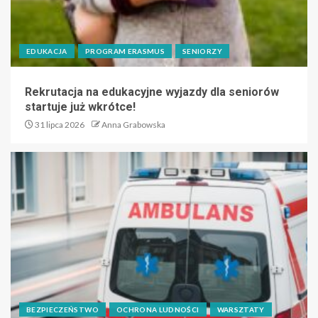
EDUKACJA
PROGRAM ERASMUS
SENIORZY
Rekrutacja na edukacyjne wyjazdy dla seniorów
startuje już wkrótce!
31 lipca 2026
Anna Grabowska
BEZPIECZEŃSTWO
OCHRONA LUDNOŚCI
WARSZTATY