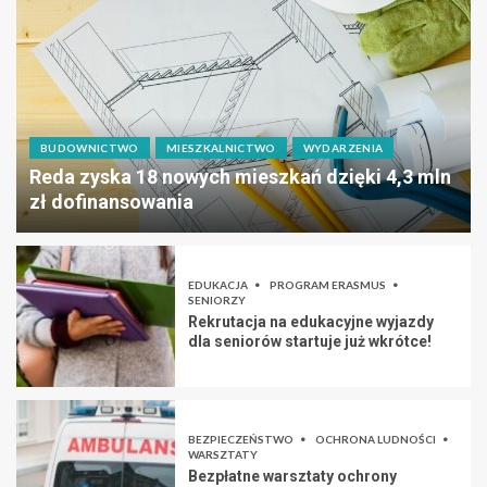
BUDOWNICTWO
MIESZKALNICTWO
WYDARZENIA
Reda zyska 18 nowych mieszkań dzięki 4,3 mln
zł dofinansowania
EDUKACJA
PROGRAM ERASMUS
SENIORZY
Rekrutacja na edukacyjne wyjazdy
dla seniorów startuje już wkrótce!
BEZPIECZEŃSTWO
OCHRONA LUDNOŚCI
WARSZTATY
Bezpłatne warsztaty ochrony