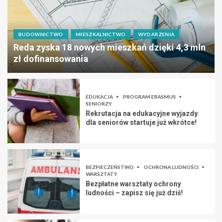
BUDOWNICTWO
MIESZKALNICTWO
WYDARZENIA
Reda zyska 18 nowych mieszkań dzięki 4,3 mln
zł dofinansowania
EDUKACJA
PROGRAM ERASMUS
SENIORZY
Rekrutacja na edukacyjne wyjazdy
dla seniorów startuje już wkrótce!
BEZPIECZEŃSTWO
OCHRONA LUDNOŚCI
WARSZTATY
Bezpłatne warsztaty ochrony
ludności – zapisz się już dziś!