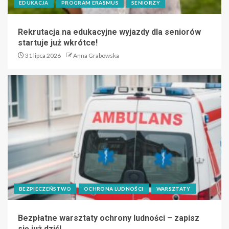
EDUKACJA
PROGRAM ERASMUS
SENIORZY
Rekrutacja na edukacyjne wyjazdy dla seniorów
startuje już wkrótce!
31 lipca 2026
Anna Grabowska
BEZPIECZEŃSTWO
OCHRONA LUDNOŚCI
WARSZTATY
Bezpłatne warsztaty ochrony ludności – zapisz
się już dziś!