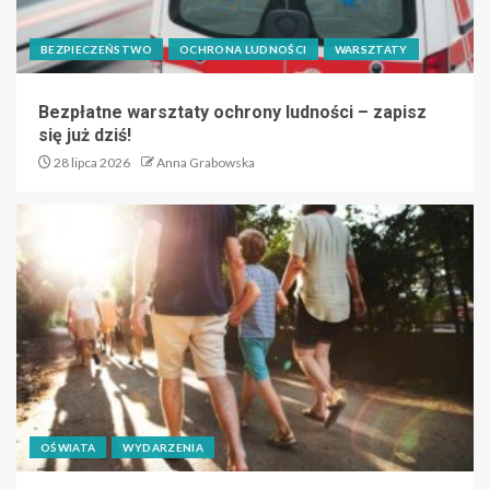
BEZPIECZEŃSTWO
OCHRONA LUDNOŚCI
WARSZTATY
Bezpłatne warsztaty ochrony ludności – zapisz
się już dziś!
28 lipca 2026
Anna Grabowska
OŚWIATA
WYDARZENIA