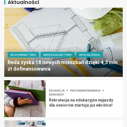
Aktualności
BUDOWNICTWO
MIESZKALNICTWO
WYDARZENIA
Reda zyska 18 nowych mieszkań dzięki 4,3 mln
zł dofinansowania
EDUKACJA
PROGRAM ERASMUS
SENIORZY
Rekrutacja na edukacyjne wyjazdy
dla seniorów startuje już wkrótce!