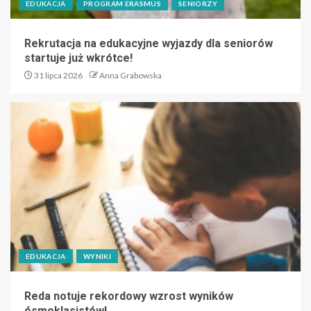
EDUKACJA
PROGRAM ERASMUS
SENIORZY
Rekrutacja na edukacyjne wyjazdy dla seniorów
startuje już wkrótce!
31 lipca 2026
Anna Grabowska
EDUKACJA
WYNIKI
Reda notuje rekordowy wzrost wyników
ósmoklasistów!