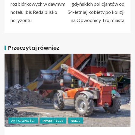
rozbiórkowych w dawnym
gdyńskich policjantów od
hotelu ibis Reda blisko
54-letniej kobiety po kolizji
horyzontu
na Obwodnicy Trójmiasta
Przeczytaj również
AKTUALNOŚCI
INWESTYCJE
REDA