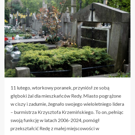
11 lutego, wtorkowy poranek, przyniósł ze sobą
głęboki żal dla mieszkańców Redy. Miasto pogrążone
w ciszy i zadumie, żegnało swojego wieloletniego lidera
– burmistrza Krzysztofa Krzemińskiego. To on, pełniąc
swoją funkcję w latach 2006-2024, pomógł
przekształcić Redę z małej miejscowości w