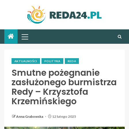
AKTUALNOŚCI
POLITYKA
REDA
Smutne pożegnanie
zasłużonego burmistrza
Redy – Krzysztofa
Krzemińskiego
Anna Grabowska
12 lutego 2025