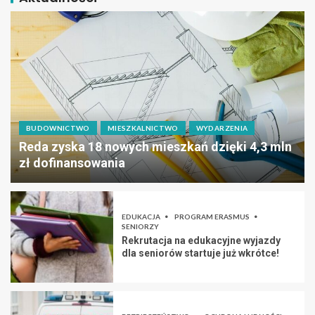
BUDOWNICTWO
MIESZKALNICTWO
WYDARZENIA
Reda zyska 18 nowych mieszkań dzięki 4,3 mln
zł dofinansowania
EDUKACJA
PROGRAM ERASMUS
SENIORZY
Rekrutacja na edukacyjne wyjazdy
dla seniorów startuje już wkrótce!