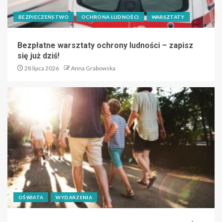
BEZPIECZEŃSTWO
OCHRONA LUDNOŚCI
WARSZTATY
Bezpłatne warsztaty ochrony ludności – zapisz
się już dziś!
28 lipca 2026
Anna Grabowska
OŚWIATA
WYDARZENIA