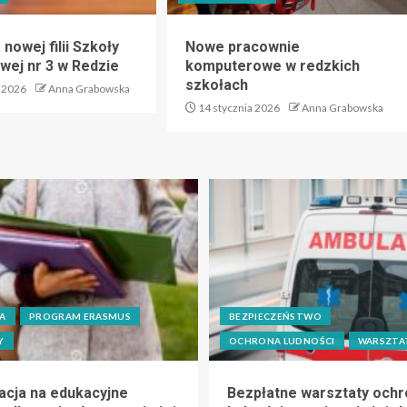
nowej filii Szkoły
Nowe pracownie
ej nr 3 w Redzie
komputerowe w redzkich
szkołach
 2026
Anna Grabowska
14 stycznia 2026
Anna Grabowska
A
PROGRAM ERASMUS
BEZPIECZEŃSTWO
Y
OCHRONA LUDNOŚCI
WARSZTA
acja na edukacyjne
Bezpłatne warsztaty ochr