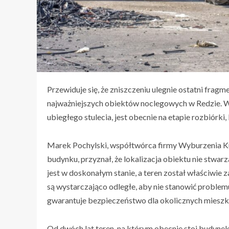
Przewiduje się, że zniszczeniu ulegnie ostatni fragm
najważniejszych obiektów noclegowych w Redzie. Ws
ubiegłego stulecia, jest obecnie na etapie rozbiórki
Marek Pochylski, współtwórca firmy Wyburzenia K
budynku, przyznał, że lokalizacja obiektu nie stwa
jest w doskonałym stanie, a teren został właściwie
są wystarczająco odległe, aby nie stanowić proble
gwarantuje bezpieczeństwo dla okolicznych miesz
Od dwóch lat teren, na którym obecnie stoi budynek,