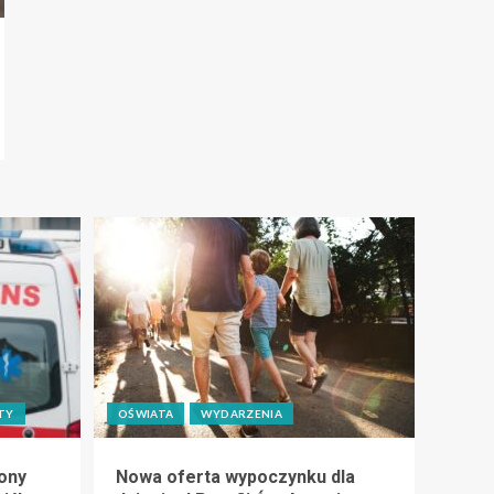
TY
OŚWIATA
WYDARZENIA
ony
Nowa oferta wypoczynku dla