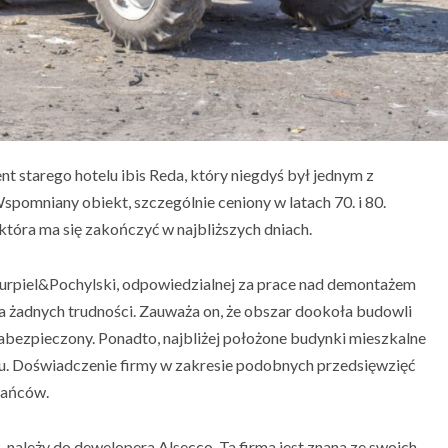
ent starego hotelu ibis Reda, który niegdyś był jednym z
pomniany obiekt, szczególnie ceniony w latach 70. i 80.
, która ma się zakończyć w najbliższych dniach.
urpiel&Pochylski, odpowiedzialnej za prace nad demontażem
rza żadnych trudności. Zauważa on, że obszar dookoła budowli
 zabezpieczony. Ponadto, najbliżej położone budynki mieszkalne
mu. Doświadczenie firmy w zakresie podobnych przedsięwzięć
kańców.
 należy do dewelopera Alsecco. Ta firma jest znana ze swoich