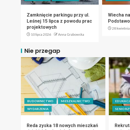
Zamknięcie parkingu przy ul.
Wiecha na 
Leśnej 15 lipca z powodu prac
Podstawow
projektowych
28 kwietnia
10 lipca 2026
Anna Grabowska
Nie przegap
BUDOWNICTWO
MIESZKALNICTWO
EDUKACJ
WYDARZENIA
SENIORZ
Reda zyska 18 nowych mieszkań
Rekrut