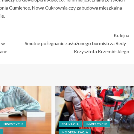
armonia Gumieńce, Nowa Cukrownia czy zabudowa mieszkalna
ie.
Kolejna
j w
Smutne pożegnanie zasłużonego burmistrza Redy –
lane
Krzysztofa Krzemińskiego
INWESTYCJE
EDUKACJA
INWESTYCJE
MODERNIZACJA