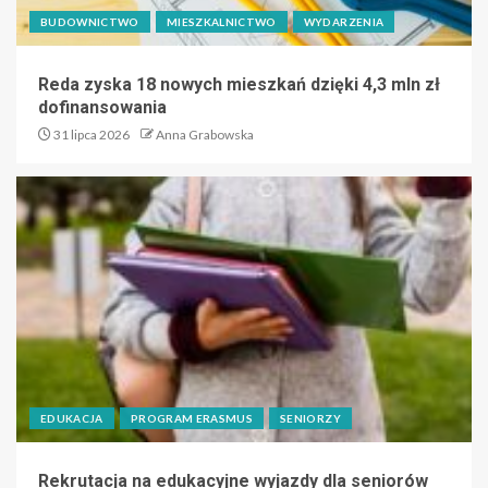
BUDOWNICTWO
MIESZKALNICTWO
WYDARZENIA
Reda zyska 18 nowych mieszkań dzięki 4,3 mln zł
dofinansowania
31 lipca 2026
Anna Grabowska
EDUKACJA
PROGRAM ERASMUS
SENIORZY
Rekrutacja na edukacyjne wyjazdy dla seniorów