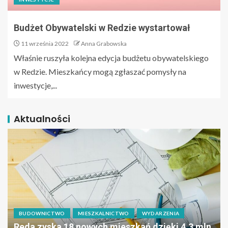
Budżet Obywatelski w Redzie wystartował
11 września 2022
Anna Grabowska
Właśnie ruszyła kolejna edycja budżetu obywatelskiego
w Redzie. Mieszkańcy mogą zgłaszać pomysły na
inwestycje,...
Aktualności
BUDOWNICTWO
MIESZKALNICTWO
WYDARZENIA
Reda zyska 18 nowych mieszkań dzięki 4,3 mln