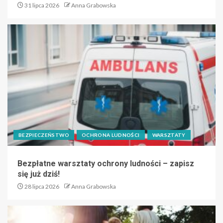
31 lipca 2026
Anna Grabowska
BEZPIECZEŃSTWO
OCHRONA LUDNOŚCI
WARSZTATY
Bezpłatne warsztaty ochrony ludności – zapisz
się już dziś!
28 lipca 2026
Anna Grabowska