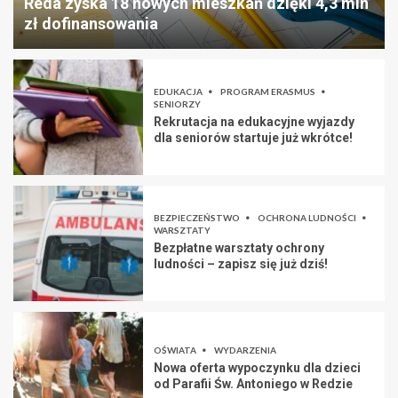
Reda zyska 18 nowych mieszkań dzięki 4,3 mln
zł dofinansowania
EDUKACJA
PROGRAM ERASMUS
SENIORZY
Rekrutacja na edukacyjne wyjazdy
dla seniorów startuje już wkrótce!
BEZPIECZEŃSTWO
OCHRONA LUDNOŚCI
WARSZTATY
Bezpłatne warsztaty ochrony
ludności – zapisz się już dziś!
OŚWIATA
WYDARZENIA
Nowa oferta wypoczynku dla dzieci
od Parafii Św. Antoniego w Redzie