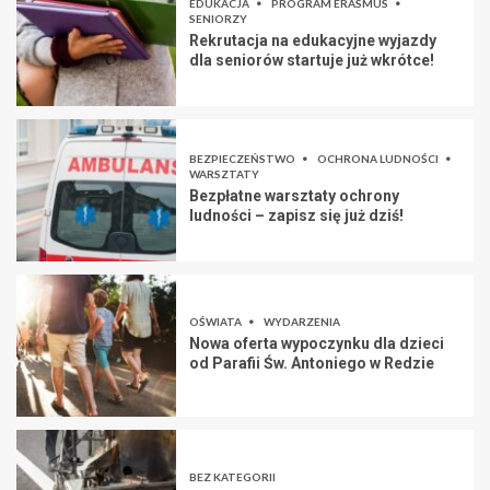
EDUKACJA
PROGRAM ERASMUS
SENIORZY
Rekrutacja na edukacyjne wyjazdy
dla seniorów startuje już wkrótce!
BEZPIECZEŃSTWO
OCHRONA LUDNOŚCI
WARSZTATY
Bezpłatne warsztaty ochrony
ludności – zapisz się już dziś!
OŚWIATA
WYDARZENIA
Nowa oferta wypoczynku dla dzieci
od Parafii Św. Antoniego w Redzie
BEZ KATEGORII