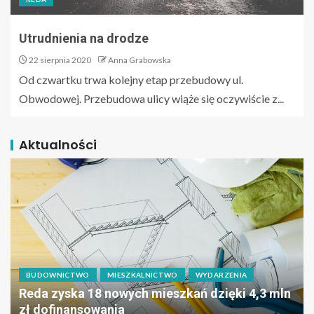
Utrudnienia na drodze
22 sierpnia 2020
Anna Grabowska
Od czwartku trwa kolejny etap przebudowy ul.
Obwodowej. Przebudowa ulicy wiąże się oczywiście z...
Aktualności
BUDOWNICTWO
MIESZKALNICTWO
WYDARZENIA
Reda zyska 18 nowych mieszkań dzięki 4,3 mln
zł dofinansowania