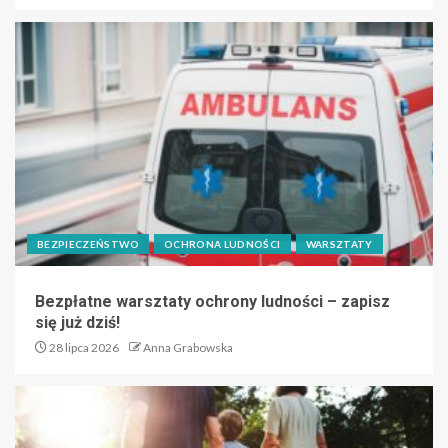
BEZPIECZEŃSTWO
OCHRONA LUDNOŚCI
WARSZTATY
Bezpłatne warsztaty ochrony ludności – zapisz
się już dziś!
28 lipca 2026
Anna Grabowska