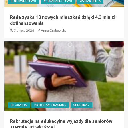
BUDOWNICTWO
MIESZKALNICTWO
WYDARZENIA
Reda zyska 18 nowych mieszkań dzięki 4,3 mln zł
dofinansowania
31 lipca 2026
Anna Grabowska
EDUKACJA
PROGRAM ERASMUS
SENIORZY
Rekrutacja na edukacyjne wyjazdy dla seniorów
startuje już wkrótce!