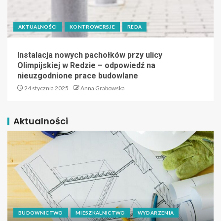
AKTUALNOŚCI
KONTROWERSJE
REDA
Instalacja nowych pachołków przy ulicy
Olimpijskiej w Redzie – odpowiedź na
nieuzgodnione prace budowlane
24 stycznia 2025
Anna Grabowska
Aktualności
BUDOWNICTWO
MIESZKALNICTWO
WYDARZENIA