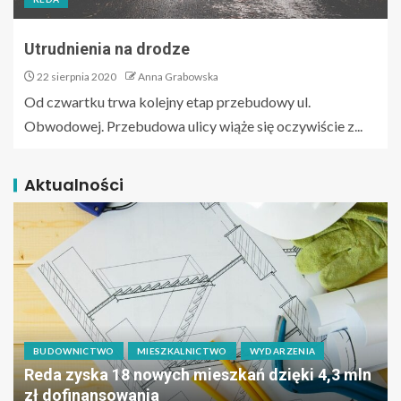
Utrudnienia na drodze
22 sierpnia 2020
Anna Grabowska
Od czwartku trwa kolejny etap przebudowy ul.
Obwodowej. Przebudowa ulicy wiąże się oczywiście z...
Aktualności
BUDOWNICTWO
MIESZKALNICTWO
WYDARZENIA
Reda zyska 18 nowych mieszkań dzięki 4,3 mln
zł dofinansowania