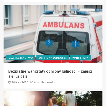
BEZPIECZEŃSTWO
OCHRONA LUDNOŚCI
WARSZTATY
Bezpłatne warsztaty ochrony ludności – zapisz
się już dziś!
28 lipca 2026
Anna Grabowska