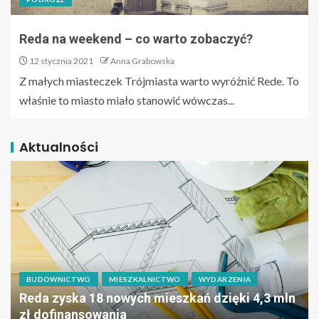
Reda na weekend – co warto zobaczyć?
12 stycznia 2021
Anna Grabowska
Z małych miasteczek Trójmiasta warto wyróżnić Rede. To
właśnie to miasto miało stanowić wówczas...
Aktualności
BUDOWNICTWO
MIESZKALNICTWO
WYDARZENIA
Reda zyska 18 nowych mieszkań dzięki 4,3 mln
zł dofinansowania