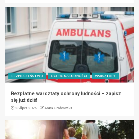
BEZPIECZEŃSTWO
OCHRONA LUDNOŚCI
WARSZTATY
Bezpłatne warsztaty ochrony ludności – zapisz
się już dziś!
28 lipca 2026
Anna Grabowska