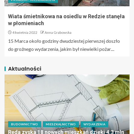
Wiata śmietnikowa na osiedlu w Redzie stanęła
w płomieniach
4 kwietnia 2022
Anna Grabowska
15 Marca około godziny dwudziestej pierwszej doszło
do groźnego wydarzenia, jakim był niewielki pożar....
Aktualności
BUDOWNICTWO
MIESZKALNICTWO
WYDARZENIA
Reda zyska 18 nowych mieszkań dzięki 4,3 mln