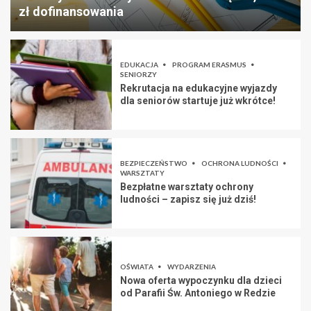
zł dofinansowania
EDUKACJA
PROGRAM ERASMUS
SENIORZY
Rekrutacja na edukacyjne wyjazdy
dla seniorów startuje już wkrótce!
BEZPIECZEŃSTWO
OCHRONA LUDNOŚCI
WARSZTATY
Bezpłatne warsztaty ochrony
ludności – zapisz się już dziś!
OŚWIATA
WYDARZENIA
Nowa oferta wypoczynku dla dzieci
od Parafii Św. Antoniego w Redzie