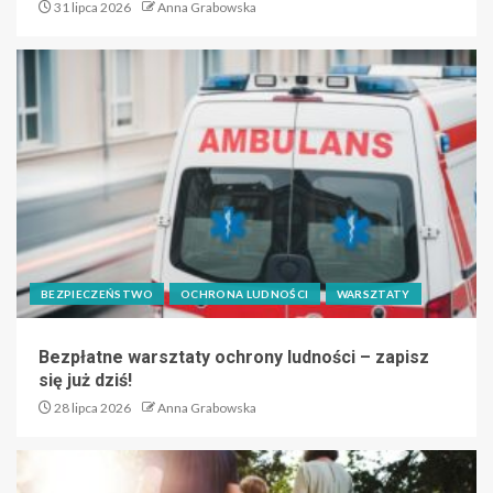
31 lipca 2026
Anna Grabowska
BEZPIECZEŃSTWO
OCHRONA LUDNOŚCI
WARSZTATY
Bezpłatne warsztaty ochrony ludności – zapisz
się już dziś!
28 lipca 2026
Anna Grabowska