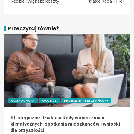
Redzie i większe koszty
trasie Reda – Hel
Przeczytaj również
GOSPODARKA
OKOLICE
PROBLEMY MIESZKAŃCÓW
Strategiczne działania Redy wobec zmian
klimatycznych: spotkania mieszkańców i wnioski
dla przyszłości