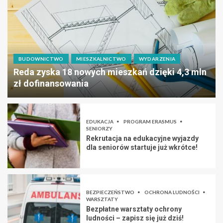
BUDOWNICTWO
MIESZKALNICTWO
WYDARZENIA
Reda zyska 18 nowych mieszkań dzięki 4,3 mln
zł dofinansowania
EDUKACJA
PROGRAM ERASMUS
SENIORZY
Rekrutacja na edukacyjne wyjazdy
dla seniorów startuje już wkrótce!
BEZPIECZEŃSTWO
OCHRONA LUDNOŚCI
WARSZTATY
Bezpłatne warsztaty ochrony
ludności – zapisz się już dziś!