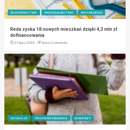
BUDOWNICTWO
MIESZKALNICTWO
WYDARZENIA
Reda zyska 18 nowych mieszkań dzięki 4,3 mln zł
dofinansowania
31 lipca 2026
Anna Grabowska
EDUKACJA
PROGRAM ERASMUS
SENIORZY