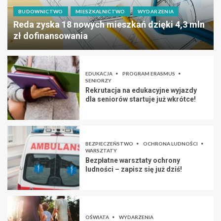
BUDOWNICTWO
MIESZKALNICTWO
WYDARZENIA
Reda zyska 18 nowych mieszkań dzięki 4,3 mln
zł dofinansowania
EDUKACJA
PROGRAM ERASMUS
SENIORZY
Rekrutacja na edukacyjne wyjazdy
dla seniorów startuje już wkrótce!
BEZPIECZEŃSTWO
OCHRONA LUDNOŚCI
WARSZTATY
Bezpłatne warsztaty ochrony
ludności – zapisz się już dziś!
OŚWIATA
WYDARZENIA