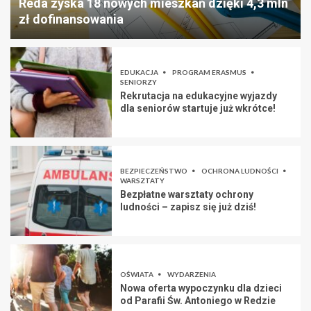
Reda zyska 18 nowych mieszkań dzięki 4,3 mln
zł dofinansowania
EDUKACJA
PROGRAM ERASMUS
SENIORZY
Rekrutacja na edukacyjne wyjazdy
dla seniorów startuje już wkrótce!
BEZPIECZEŃSTWO
OCHRONA LUDNOŚCI
WARSZTATY
Bezpłatne warsztaty ochrony
ludności – zapisz się już dziś!
OŚWIATA
WYDARZENIA
Nowa oferta wypoczynku dla dzieci
od Parafii Św. Antoniego w Redzie