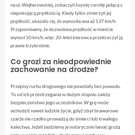
na ul. Wejherowskiej, zobaczyli toyotę corollę jadącą z
niepokojącą prędkością. Kiedy tylko zmierzyli jej
prędkość, okazało się, że wynosiła ona aż 137 km/h.
Przypominamy, że dozwolona prędkość w mieście
wynosi 50 km/h, więc 20-letni kierowca przekroczył ją
prawie trzykrotnie.
Co grozi za nieodpowiednie
zachowanie na drodze?
Przepisy ruchu drogowego nie powstały bez powodu.
To od ich przestrzegania w dużym stopniu zależy
bezpieczeństwo jego uczestników. W grę może
wchodzić nawet ludzkie życie, gdyż zbyt brawurowe
szarże nie rzadko prowadzą do śmierci lub trwałego
kalectwa. Jeżeli będziemy je notorycznie łamać grożą
nam wysokie mandaty, utrata prawa jazdy a w