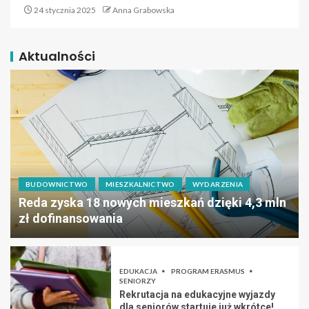
24 stycznia 2025
Anna Grabowska
Aktualności
BUDOWNICTWO
MIESZKALNICTWO
WYDARZENIA
Reda zyska 18 nowych mieszkań dzięki 4,3 mln
zł dofinansowania
EDUKACJA
PROGRAM ERASMUS
SENIORZY
Rekrutacja na edukacyjne wyjazdy
dla seniorów startuje już wkrótce!