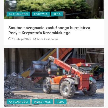
AKTUALNOŚCI
POLITYKA
REDA
Smutne pożegnanie zasłużonego burmistrza
Redy – Krzysztofa Krzemińskiego
12 lutego 2025
Anna Grabowska
AKTUALNOŚCI
INWESTYCJE
REDA