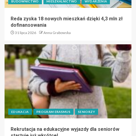
BUDOWNICTWO
MIESZKALNICTWO
WYDARZENIA
Reda zyska 18 nowych mieszkań dzięki 4,3 mln zł
dofinansowania
31 lipca 2026
Anna Grabowska
EDUKACJA
PROGRAM ERASMUS
SENIORZY
Rekrutacja na edukacyjne wyjazdy dla seniorów
startuje już wkrótce!