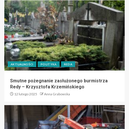
AKTUALNOŚCI
POLITYKA
REDA
Smutne pożegnanie zasłużonego burmistrza
Redy – Krzysztofa Krzemińskiego
12 lutego 2025
Anna Grabowska