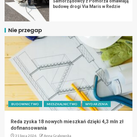
Samorządowcy z Pomorza omawiają
budowę drogi Via Maris w Redzie
Nie przegap
BUDOWNICTWO
MIESZKALNICTWO
WYDARZENIA
Reda zyska 18 nowych mieszkań dzięki 4,3 mln zł
dofinansowania
31 lipca 2026
Anna Grabowska