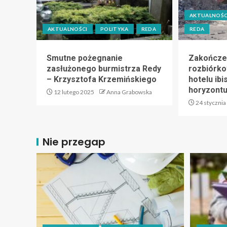
AKTUALNOŚC
AKTUALNOŚCI
POLITYKA
REDA
REDA
Smutne pożegnanie
Zakończe
zasłużonego burmistrza Redy
rozbiórk
– Krzysztofa Krzemińskiego
hotelu ibi
horyzont
12 lutego 2025
Anna Grabowska
24 stycznia
Nie przegap