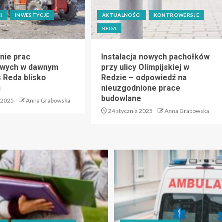
I
INWESTYCJE
AKTUALNOŚCI
KONTROWERSJE
REDA
nie prac
Instalacja nowych pachołków
owych w dawnym
przy ulicy Olimpijskiej w
s Reda blisko
Redzie – odpowiedź na
u
nieuzgodnione prace
budowlane
 2025
Anna Grabowska
24 stycznia 2025
Anna Grabowska