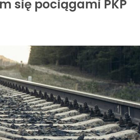
em się pociągami PKP