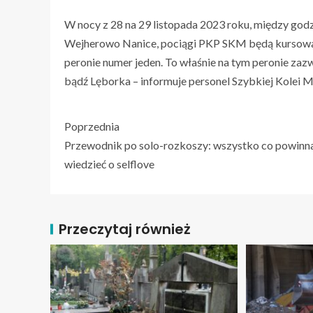
W nocy z 28 na 29 listopada 2023 roku, między godz
Wejherowo Nanice, pociągi PKP SKM będą kursować 
peronie numer jeden. To właśnie na tym peronie zaz
bądź Lęborka – informuje personel Szybkiej Kolei Mi
Poprzednia
Przewodnik po solo-rozkoszy: wszystko co powinn
wiedzieć o selflove
Przeczytaj również