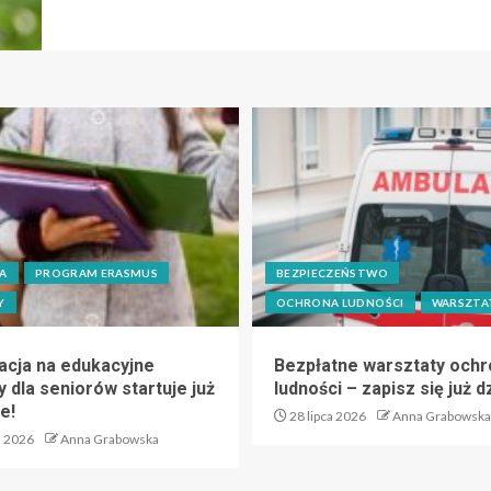
A
PROGRAM ERASMUS
BEZPIECZEŃSTWO
Y
OCHRONA LUDNOŚCI
WARSZTA
acja na edukacyjne
Bezpłatne warsztaty ochr
 dla seniorów startuje już
ludności – zapisz się już dz
e!
28 lipca 2026
Anna Grabowska
a 2026
Anna Grabowska