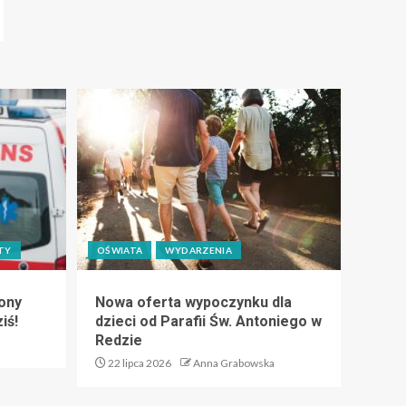
TY
OŚWIATA
WYDARZENIA
ony
Nowa oferta wypoczynku dla
iś!
dzieci od Parafii Św. Antoniego w
Redzie
22 lipca 2026
Anna Grabowska