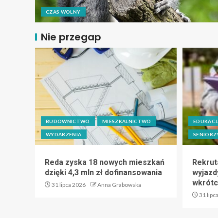
CZAS WOLNY
Nie przegap
BUDOWNICTWO
MIESZKALNICTWO
EDUKACJ
WYDARZENIA
SENIORZ
Reda zyska 18 nowych mieszkań
Rekrut
dzięki 4,3 mln zł dofinansowania
wyjazdy
wkrótc
31 lipca 2026
Anna Grabowska
31 lipc