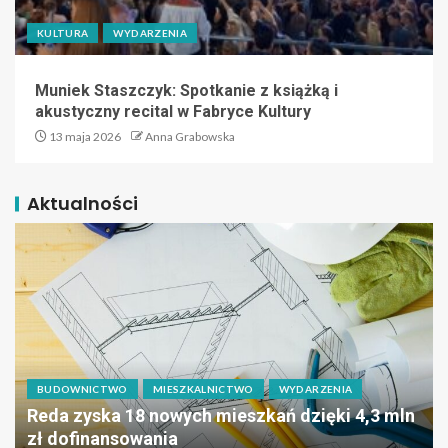
KULTURA
WYDARZENIA
Muniek Staszczyk: Spotkanie z książką i
akustyczny recital w Fabryce Kultury
13 maja 2026
Anna Grabowska
Aktualności
BUDOWNICTWO
MIESZKALNICTWO
WYDARZENIA
Reda zyska 18 nowych mieszkań dzięki 4,3 mln
zł dofinansowania