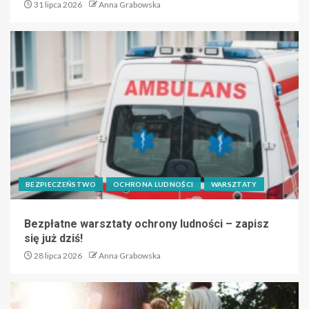
31 lipca 2026
Anna Grabowska
BEZPIECZEŃSTWO
OCHRONA LUDNOŚCI
WARSZTATY
Bezpłatne warsztaty ochrony ludności – zapisz
się już dziś!
28 lipca 2026
Anna Grabowska