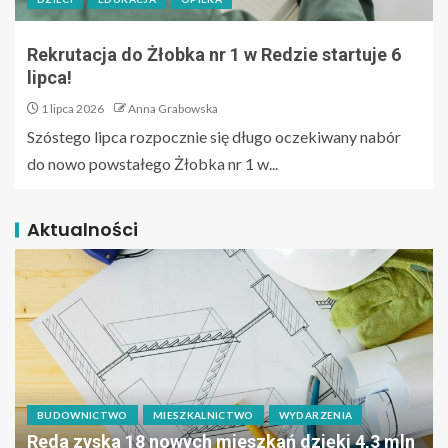
Rekrutacja do Żłobka nr 1 w Redzie startuje 6
lipca!
1 lipca 2026
Anna Grabowska
Szóstego lipca rozpocznie się długo oczekiwany nabór
do nowo powstałego Żłobka nr 1 w...
Aktualności
BUDOWNICTWO
MIESZKALNICTWO
WYDARZENIA
Reda zyska 18 nowych mieszkań dzięki 4,3 mln