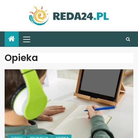
Opieka
DZIECI
EDUKACJA
OPIEKA