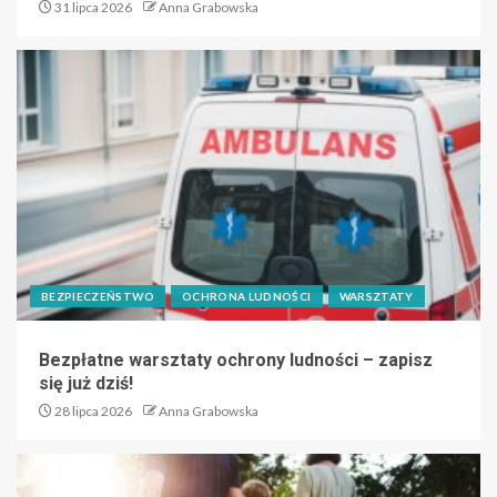
31 lipca 2026
Anna Grabowska
BEZPIECZEŃSTWO
OCHRONA LUDNOŚCI
WARSZTATY
Bezpłatne warsztaty ochrony ludności – zapisz
się już dziś!
28 lipca 2026
Anna Grabowska