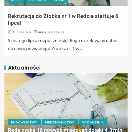
Rekrutacja do Żłobka nr 1 w Redzie startuje 6
lipca!
1 lipca 2026
Anna Grabowska
Szóstego lipca rozpocznie się długo oczekiwany nabór
do nowo powstałego Żłobka nr 1 w...
Aktualności
BUDOWNICTWO
MIESZKALNICTWO
WYDARZENIA
Reda zyska 18 nowych mieszkań dzięki 4,3 mln