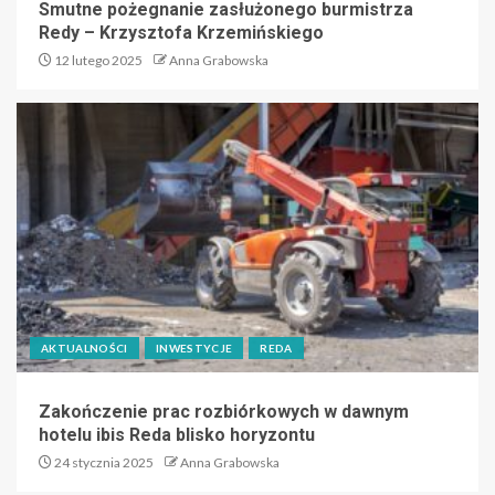
Smutne pożegnanie zasłużonego burmistrza
Redy – Krzysztofa Krzemińskiego
12 lutego 2025
Anna Grabowska
AKTUALNOŚCI
INWESTYCJE
REDA
Zakończenie prac rozbiórkowych w dawnym
hotelu ibis Reda blisko horyzontu
24 stycznia 2025
Anna Grabowska