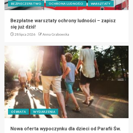
BEZPIECZEŃSTWO
OCHRONA LUDNOŚCI
WARSZTATY
Bezpłatne warsztaty ochrony ludności – zapisz
się już dziś!
28 lipca 2026
Anna Grabowska
OŚWIATA
WYDARZENIA
Nowa oferta wypoczynku dla dzieci od Parafii Św.