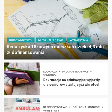
BUDOWNICTWO
MIESZKALNICTWO
WYDARZENIA
Reda zyska 18 nowych mieszkań dzięki 4,3 mln
zł dofinansowania
EDUKACJA
PROGRAM ERASMUS
SENIORZY
Rekrutacja na edukacyjne wyjazdy
dla seniorów startuje już wkrótce!
BEZPIECZEŃSTWO
OCHRONA LUDNOŚCI
WARSZTATY