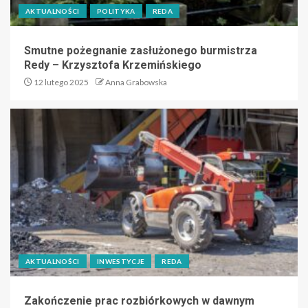
AKTUALNOŚCI
POLITYKA
REDA
Smutne pożegnanie zasłużonego burmistrza
Redy – Krzysztofa Krzemińskiego
12 lutego 2025
Anna Grabowska
AKTUALNOŚCI
INWESTYCJE
REDA
Zakończenie prac rozbiórkowych w dawnym