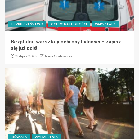
BEZPIECZEŃSTWO
OCHRONA LUDNOŚCI
WARSZTATY
Bezpłatne warsztaty ochrony ludności – zapisz
się już dziś!
28 lipca 2026
Anna Grabowska
OŚWIATA
WYDARZENIA