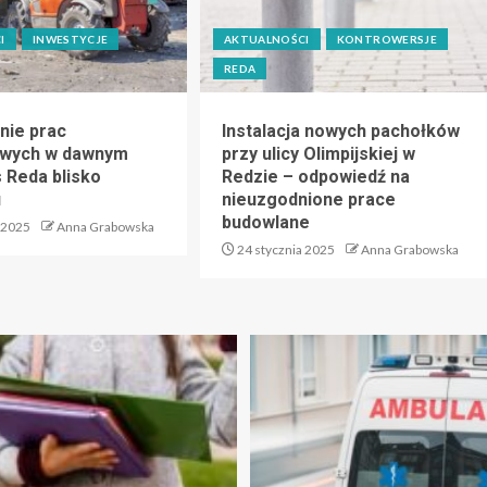
I
INWESTYCJE
AKTUALNOŚCI
KONTROWERSJE
REDA
nie prac
Instalacja nowych pachołków
owych w dawnym
przy ulicy Olimpijskiej w
s Reda blisko
Redzie – odpowiedź na
u
nieuzgodnione prace
budowlane
 2025
Anna Grabowska
24 stycznia 2025
Anna Grabowska