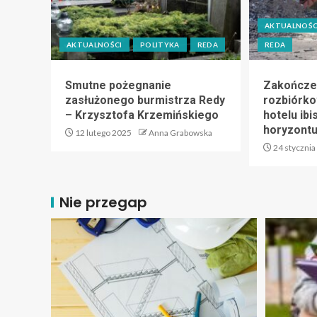
AKTUALNOŚC
AKTUALNOŚCI
POLITYKA
REDA
REDA
Smutne pożegnanie
Zakończe
zasłużonego burmistrza Redy
rozbiórk
– Krzysztofa Krzemińskiego
hotelu ibi
horyzont
12 lutego 2025
Anna Grabowska
24 stycznia
Nie przegap