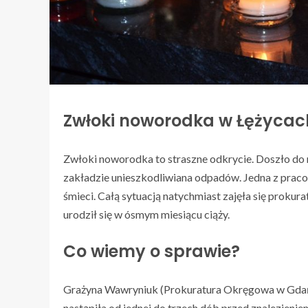
Zwłoki noworodka w Łężycac
Zwłoki noworodka to straszne odkrycie. Doszło do 
zakładzie unieszkodliwiana odpadów. Jedna z pracow
śmieci. Całą sytuacją natychmiast zajęła się prokur
urodził się w ósmym miesiącu ciąży.
Co wiemy o sprawie?
Grażyna Wawryniuk (Prokuratura Okręgowa w Gdańsk
nastąpiła od jednej do trzech dób przed znalezieniem