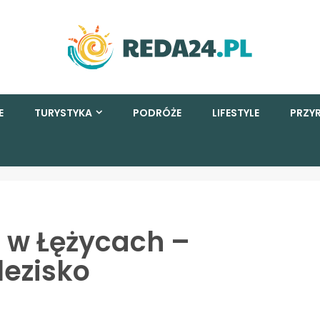
E
TURYSTYKA
PODRÓŻE
LIFESTYLE
PRZY
 w Łężycach –
ezisko