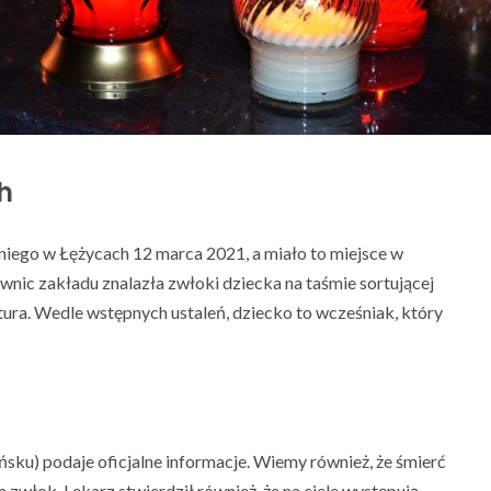
h
niego w Łężycach 12 marca 2021, a miało to miejsce w
nic zakładu znalazła zwłoki dziecka na taśmie sortującej
atura. Wedle wstępnych ustaleń, dziecko to wcześniak, który
u) podaje oficjalne informacje. Wiemy również, że śmierć
 zwłok. Lekarz stwierdził również, że na ciele występują