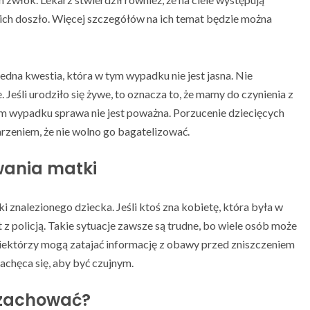
nich doszło. Więcej szczegółów na ich temat będzie można
e jedna kwestia, która w tym wypadku nie jest jasna. Nie
Jeśli urodziło się żywe, to oznacza to, że mamy do czynienia z
m wypadku sprawa nie jest poważna. Porzucenie dziecięcych
rzeniem, że nie wolno go bagatelizować.
wania matki
i znalezionego dziecka. Jeśli ktoś zna kobietę, która była w
t z policją. Takie sytuacje zawsze są trudne, bo wiele osób może
iektórzy mogą zatajać informację z obawy przed zniszczeniem
achęca się, aby być czujnym.
ę zachować?