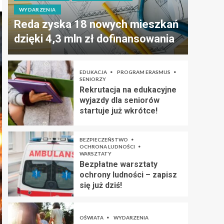
WYDARZENIA
Reda zyska 18 nowych mieszkań
dzięki 4,3 mln zł dofinansowania
EDUKACJA
PROGRAM ERASMUS
SENIORZY
Rekrutacja na edukacyjne
wyjazdy dla seniorów
startuje już wkrótce!
BEZPIECZEŃSTWO
OCHRONA LUDNOŚCI
WARSZTATY
Bezpłatne warsztaty
ochrony ludności – zapisz
się już dziś!
OŚWIATA
WYDARZENIA